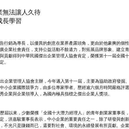
                                                           
學習   
告行銷為專長，以優異的創意在業界產露頭角，更由於他豪爽的個
廣企業社會責任，支持公益活動不餘遺力，對拓展品牌形象、建立
與貢獻得到中華民國傑出企業管理人協會肯定，榮獲第十一屆全國
定。
中小企業國際競爭力，由多位專家學者、歷經逾六個月時間嚴格評
秀企業與企業領導人，為國內極具指標之傑出企業人獎項。
定，洪嘉駿董事長表示，中小企業的重要責任之一，除了研發與創
，不光只是賺錢而已，還要對社會、環境的永續發展有所貢獻。企