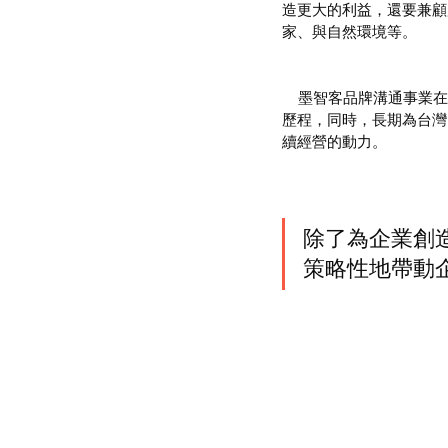
造更大的利益，還要兼顧
家、與自然環境等。
    墨智客品牌溝通事業在洪董事長就任以來，戮力投入品牌創建工作，帶領公司度過成長、轉型、國際化等重要
歷程，同時，長期為台灣
續經營的動力。
除了為企業創造亮麗業績        
策略性地帶動企業永續