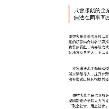
只會賺錢的企業無法讓人久待      
無法在同事間成長
墨智客董事長洪嘉駿以廣
意的頭腦結合知名品牌推
實質的貢獻，洪嘉駿成就
到地方及各界人士予以肯
    本次選拔為中華民國傑出企業管理人協會主辦，今年邁入第十一屆，主要為協助政府發掘、表揚國內績優企業
與企業領導人，提升台灣
決審嚴選出極具指標的優
    墨智客董事長洪嘉駿是歷屆以來，少數榮獲「全國十大潛力經理人」的青年創業家董事長，頒獎人經濟部次長
梁國新也給予其大力的肯
「取之社會、用之社會」