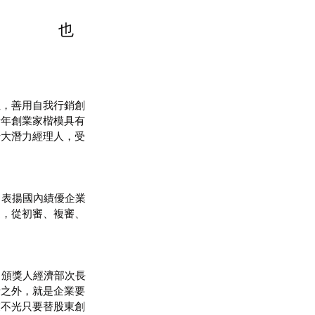
             也
性，善用自我行銷創
青年創業家楷模具有
十大潛力經理人，受
選，從初審、複審、
新之外，就是企業要
業不光只要替股東創