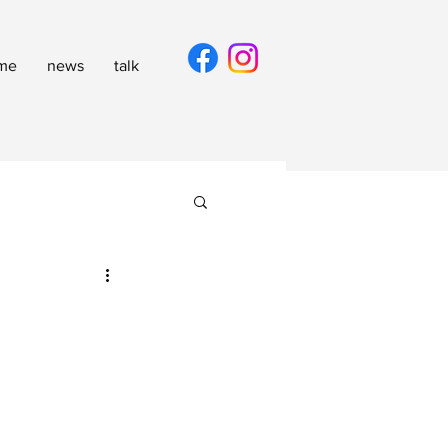
me
news
talk