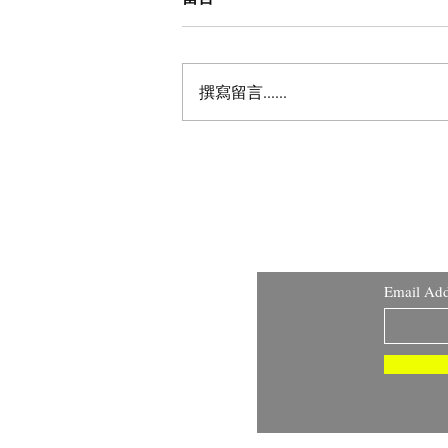
撰寫留言......
WHA宣達團啟程 台灣聯合國
協進會 副理事長洪嘉駿向世界
疾呼：健康是基本人權
Email Add