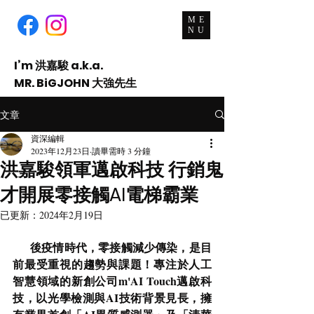
ME
NU
I’m 洪嘉駿 a.k.a.
MR. BiGJOHN 大強先生
An
Activist
, Consultant and Teacher.
文章
資深編輯
2023年12月23日
讀畢需時 3 分鐘
洪嘉駿領軍邁啟科技 行銷鬼
才開展零接觸AI電梯霸業
已更新：
2024年2月19日
後疫情時代，零接觸減少傳染，是目
前最受重視的趨勢與課題！專注於人工
智慧領域的新創公司m'AI Touch邁啟科
技，以光學檢測與AI技術背景見長，擁