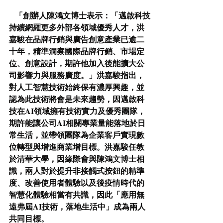
「創辦人陳鴻文博士表示：「邁啟科技
持續網羅更多外部各領域優秀人才，洪
嘉駿在品牌行銷與廣告創意產業已逾二
十年，精準洞察國際品牌行銷、市場定
位、創意設計，期許他加入後能擴大公
司影響力與服務廣度。」洪嘉駿指出，
對人工智慧技術始終保有濃厚興趣，並
認為此技術將會是未來趨勢，因邁啟科
技在AI領域擁有技術實力及優秀團隊，
期許能讓公司AI相關專業量能落地於日
常生活，並帶領團隊為企業客戶實現數
位轉型與增進商業增目標。洪嘉駿任教
於清華大學，因緣際會與陳鴻文博士相
識，兩人對於提升非接觸式按鈕的精準
度、改善使用者體驗以及後疫情時代的
智慧化體驗相當有共識，因此「應用無
遠弗屆AI技術，落地生活中」成為兩人
共同目標。