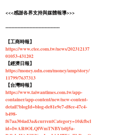
<<<感謝各界支持與媒體報導>>>
------------------------------------
【工商時報】
https://www.ctee.com.tw/news/202312137
01053-431202
【經濟日報】
https://money.udn.com/money/amp/story/
11799/7637313
【台灣時報】
https://www.taiwantimes.com.tw/app-
container/app-content/new/new-content-
detail?blogId=blog-de81e9e7-d8ce-47c4-
b498-
f67aa304ad3a&currentCategory=10&fbcl
id=IwAR0OLQlWmTNBYts0j5a-