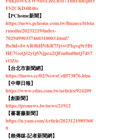
PdkJoWAXWNuvLzeLhM7T6nThRqnO
FS2CKD4R4to
【PChome新聞】
https://news.pchome.com.tw/finance/trista
rmedia/20231219/index-
70294990337460310003.html?
fbclid=IwAR0hHNKR75jvsvPIqvq9r5Bt
HE7GoQ32yQ5Njpra2QFm8m0lnQ74S7
rOZtc
【台北市新聞網】
https://tnews.cc/02/NewsCell573876.htm
【中華日報】
https://www.cdns.com.tw/articles/924209
【創新聞】
https://pronews.tw/news/21912
【蕃薯藤新聞】
https://n.yam.com/Article/2023121989368
9
【賴傳媒-記者新聞網】