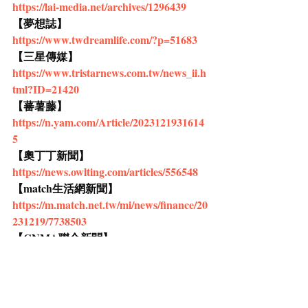
https://lai-media.net/archives/1296439
【夢想誌】
https://www.twdreamlife.com/?p=51683
【三星傳媒】
https://www.tristarnews.com.tw/news_ii.h
tml?ID=21420
【蕃薯藤】
https://n.yam.com/Article/2023121931614
5
【奧丁丁新聞】
https://news.owlting.com/articles/556548
【match生活網新聞】
https://m.match.net.tw/mi/news/finance/20
231219/7738503
【CNMA聯合新聞】
https://www.cnma.org.tw/page/news/show
.aspx?num=34501
【中國郵報】
http://www.chinapost101.com/2023/12/ai_