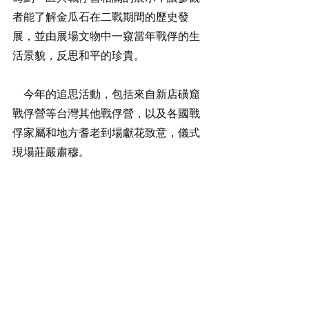
者能了解金瓜石在二戰期間的歷史發
展，並由展場文物中一窺當年戰俘的生
活景貌，反思和平的珍貴。
    今年的追思活動，包括來自新店磺窟
戰俘營等台灣其他戰俘營，以及各國戰
俘家屬和地方耆老到場獻花致意，儀式
現場莊嚴肅穆。