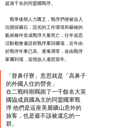
超過千名的同盟國戰俘。
    戰爭後期人力匱乏，戰俘們便被迫入
坑開採礦石，惡劣的工作環境和嚴峻的
氣候條件造成戰俘大量死亡，往年追思
活動都會邀請前戰俘重回礦場，近年由
於戰俘年事已高、逐漸凋零，改由戰俘
家屬到場，追憶故人遙想當年。
「督鼻仔寮」意思就是「高鼻子
的外國人住的營舍」                        
在二戰時期羈困了一千餘名大英
國協成員國為主的同盟國軍戰
俘 他們是這座美麗礦山意外的
旅客，也是最不該被遺忘的一
群。    