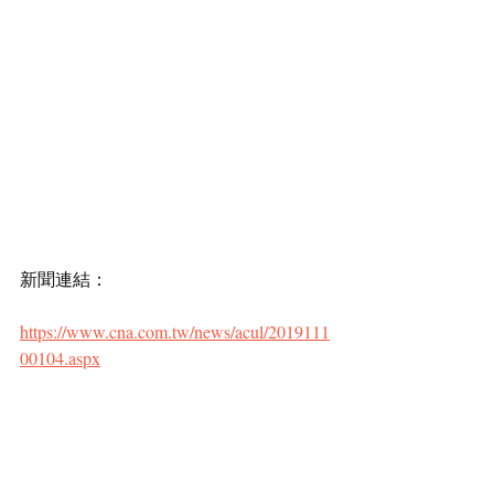
新聞連結：
https://www.cna.com.tw/news/acul/2019111
00104.aspx