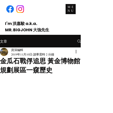
ME
NU
I’m 洪嘉駿 a.k.a.
MR. BiGJOHN 大強先生
An
Activist
, Consultant and Teacher.
文章
資深編輯
2019年11月10日
讀畢需時 2 分鐘
金瓜石戰俘追思 黃金博物館
規劃展區一窺歷史