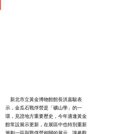
    新北市立黃金博物館館長洪嘉駿表
示，金瓜石戰俘營是「礦山學」的一
環，見證地方重要歷史，今年適逢黃金
館常設展示更新，在展區中也特別重新
籌劃一區與戰俘營相關的展示，讓參觀