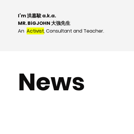
I’m 洪嘉駿 a.k.a.
MR. BiGJOHN 大強先生
An
Activist
, Consultant and Teacher.
News