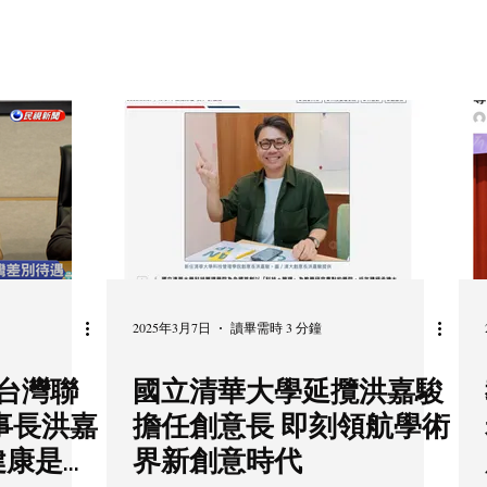
2025年3月7日
讀畢需時 3 分鐘
 台灣聯
國立清華大學延攬洪嘉駿
事長洪嘉
擔任創意長 即刻領航學術
健康是基
界新創意時代