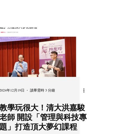
2024年12月19日
讀畢需時 3 分鐘
教學玩很大！清大洪嘉駿
老師 開設「管理與科技專
題」打造頂大夢幻課程