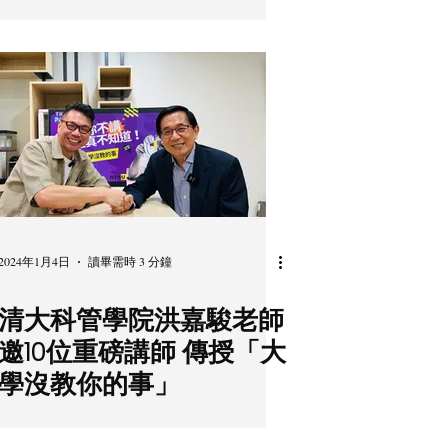
2024年1月4日
讀畢需時 3 分鐘
清大科管學院洪嘉駿老師
邀10位重磅講師 傳授「大
學沒教你的事」