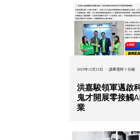
2023年12月23日
讀畢需時 3 分鐘
洪嘉駿領軍邁啟科
鬼才開展零接觸A
業