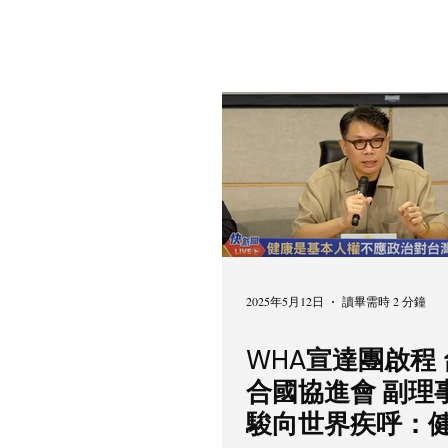
2025年5月12日
讀畢需時 2 分鐘
WHA宣達團啟程
合國協進會 副理
駿向世界疾呼：