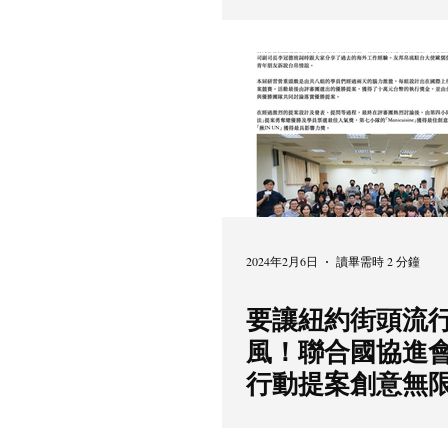
本人權
2024年2月6日
讀畢需時 2 分鐘
要讓紐約街頭流
風！聯合國協進
行動提案創意無