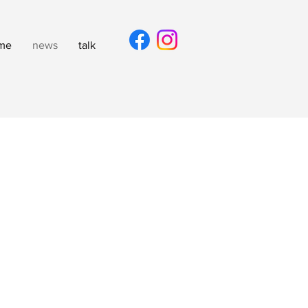
me
news
talk